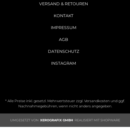
VERSAND & RETOUREN
KONTAKT
IMPRESSUM
AGB
DATENSCHUTZ
INSTAGRAM
* Alle Preise inkl. gesetzl. Mehrwertsteuer zzgl.
Versandkosten
und ggf.
Nachnahmegebühren, wenn nicht anders angegeben.
UMGESETZT VON
XEROGRAFIX GMBH
REALISIERT MIT SHOPWARE