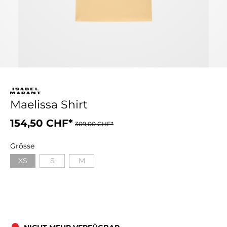
Maelissa Shirt
154,50 CHF*
309,00 CHF*
Grösse
XS
S
M