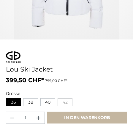
Lou Ski Jacket
399,50 CHF*
799,00 CHF*
Grösse
36
38
40
42
IN DEN WARENKORB