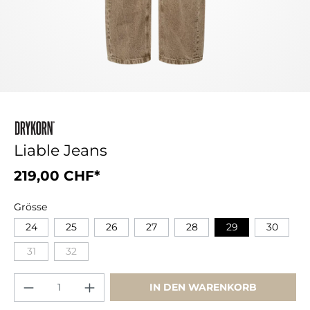
Liable Jeans
219,00 CHF*
Grösse
24
25
26
27
28
29
30
31
32
IN DEN WARENKORB