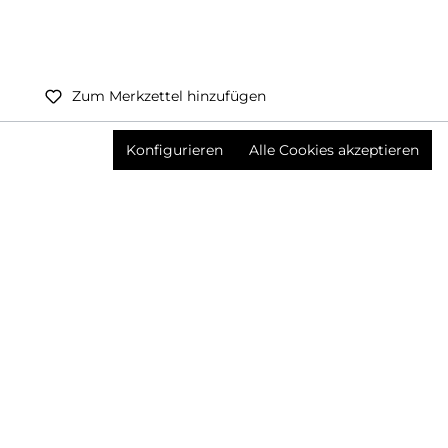
Zum Merkzettel hinzufügen
Preise inkl. MwSt. zzgl. Versandkosten
Konfigurieren
Alle Cookies akzeptieren
Produktnummer:
3671855003