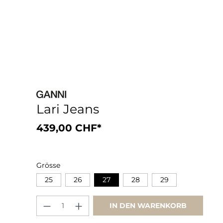
Lari Jeans
439,00 CHF*
Grösse
25
26
27
28
29
IN DEN WARENKORB