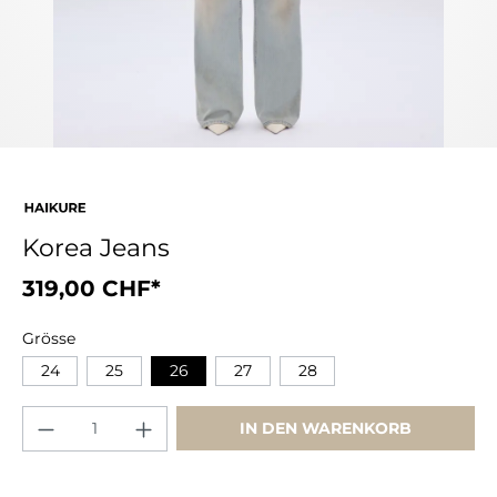
Korea Jeans
319,00 CHF*
Grösse
24
25
26
27
28
IN DEN WARENKORB