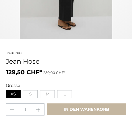
Jean Hose
129,50 CHF*
259,00 CHF*
Grösse
XS
S
M
L
IN DEN WARENKORB