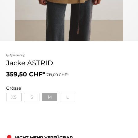
Jacke ASTRID
359,50 CHF*
719,00 CHF*
Grösse
XS
S
M
L
NICHT MEHR VERFÜGBAR