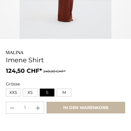
Imene Shirt
124,50 CHF*
249,00 CHF*
Grösse
XXS
XS
S
M
IN DEN WARENKORB