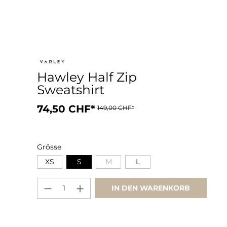
Hawley Half Zip
Sweatshirt
74,50 CHF*
149,00 CHF*
Grösse
XS
S
M
L
IN DEN WARENKORB