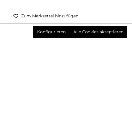
Zum Merkzettel hinzufügen
Preise inkl. MwSt. zzgl. Versandkosten
Konfigurieren
Alle Cookies akzeptieren
Produktnummer:
3642621002