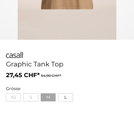
Graphic Tank Top
27,45 CHF*
54,90 CHF*
Grösse
XS
S
M
L