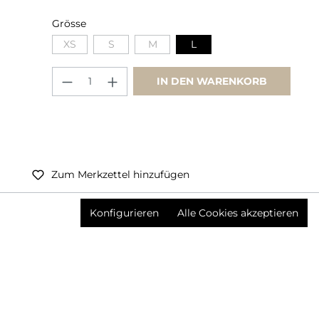
Grösse
XS
S
M
L
IN DEN WARENKORB
Zum Merkzettel hinzufügen
Preise inkl. MwSt. zzgl. Versandkosten
Konfigurieren
Alle Cookies akzeptieren
Produktnummer:
3624393004