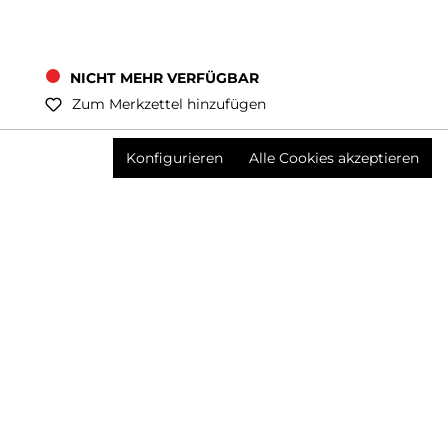
NICHT MEHR VERFÜGBAR
Zum Merkzettel hinzufügen
Preise inkl. MwSt. zzgl. Versandkosten
Konfigurieren
Alle Cookies akzeptieren
Produktnummer:
3628573001