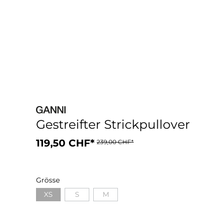
Gestreifter Strickpullover
119,50 CHF*
239,00 CHF*
Grösse
XS
S
M