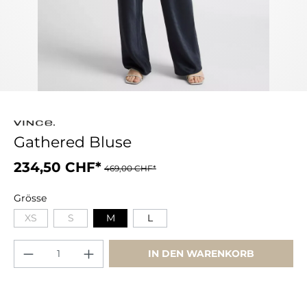
Gathered Bluse
234,50 CHF*
469,00 CHF*
Grösse
XS
S
M
L
IN DEN WARENKORB