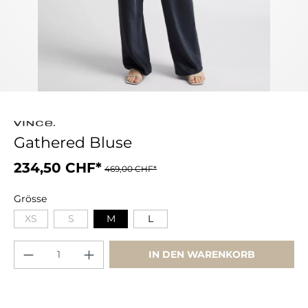
Gathered Bluse
234,50 CHF*
469,00 CHF*
Grösse
XS
S
M
L
IN DEN WARENKORB