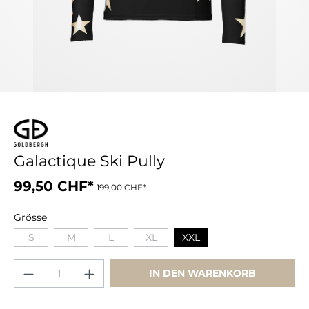
Galactique Ski Pully
99,50 CHF*
199,00 CHF*
Grösse
S
M
L
XL
XXL
IN DEN WARENKORB