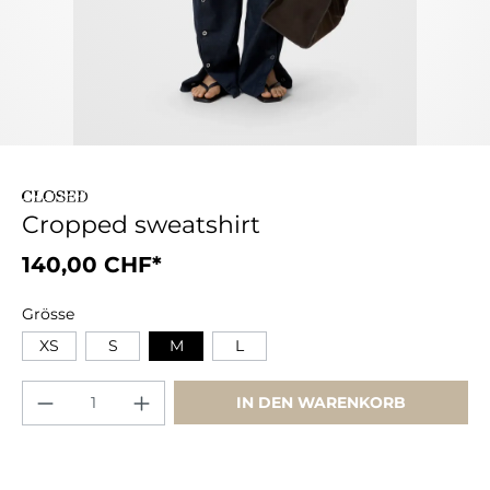
Cropped sweatshirt
140,00 CHF*
Grösse
XS
S
M
L
IN DEN WARENKORB