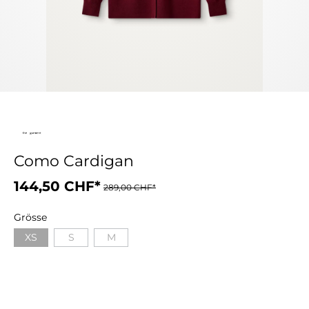
Como Cardigan
144,50 CHF*
289,00 CHF*
Grösse
XS
S
M