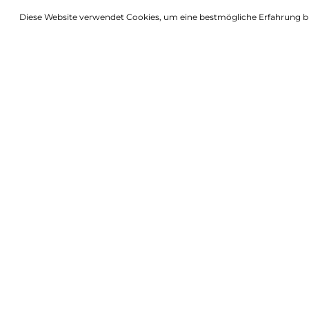
Diese Website verwendet Cookies, um eine bestmögliche Erfahrung b
Beschreibung
Coastal Cypress & Sea Fennel edle Flüssig
Ein 400 ml-Beutel gefüllt mit unserem preisgekrönten,