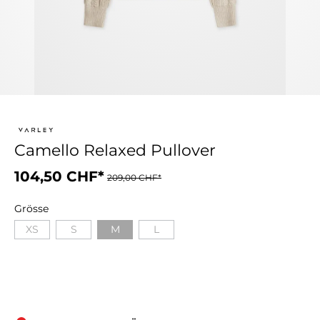
Camello Relaxed Pullover
104,50 CHF*
209,00 CHF*
Grösse
XS
S
M
L