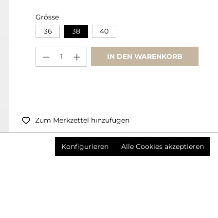
Grösse
36
38
40
IN DEN WARENKORB
Zum Merkzettel hinzufügen
Preise inkl. MwSt. zzgl. Versandkosten
Konfigurieren
Alle Cookies akzeptieren
Produktnummer:
3570119002