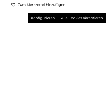
Zum Merkzettel hinzufügen
Preise inkl. MwSt. zzgl. Versandkosten
Konfigurieren
Alle Cookies akzeptieren
Produktnummer:
3624836