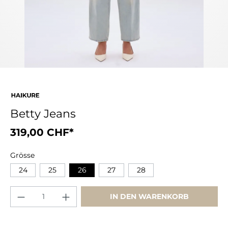
Betty Jeans
319,00 CHF*
Grösse
24
25
26
27
28
IN DEN WARENKORB