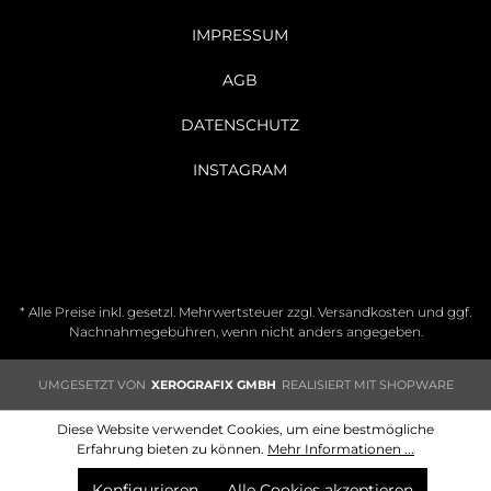
IMPRESSUM
AGB
DATENSCHUTZ
INSTAGRAM
* Alle Preise inkl. gesetzl. Mehrwertsteuer zzgl.
Versandkosten
und ggf.
Nachnahmegebühren, wenn nicht anders angegeben.
UMGESETZT VON
XEROGRAFIX GMBH
REALISIERT MIT SHOPWARE
Diese Website verwendet Cookies, um eine bestmögliche
Erfahrung bieten zu können.
Mehr Informationen ...
Konfigurieren
Alle Cookies akzeptieren