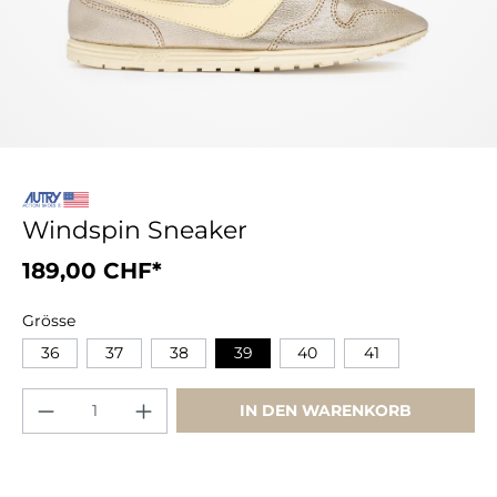
Windspin Sneaker
189,00 CHF*
Grösse
36
37
38
39
40
41
IN DEN WARENKORB