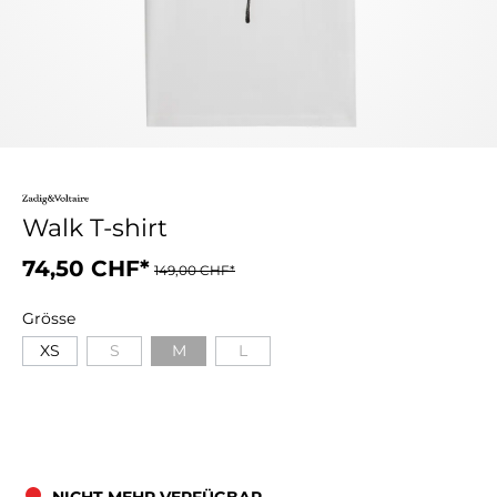
Walk T-shirt
74,50 CHF*
149,00 CHF*
Grösse
XS
S
M
L