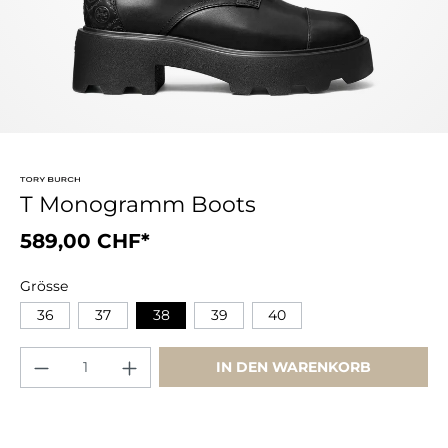
T Monogramm Boots
589,00 CHF*
Grösse
36
37
38
39
40
IN DEN WARENKORB