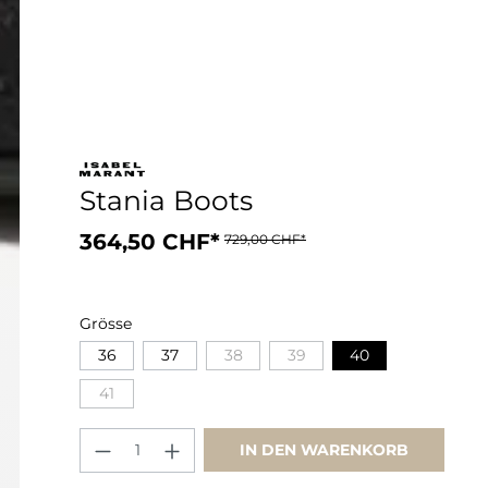
Stania Boots
364,50 CHF*
729,00 CHF*
Grösse
36
37
38
39
40
41
IN DEN WARENKORB