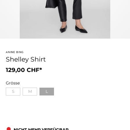
Shelley Shirt
129,00 CHF*
Grösse
S
M
L
NICHT MEHR VERFÜGBAR