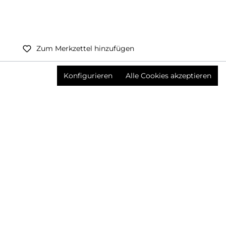
Zum Merkzettel hinzufügen
Preise inkl. MwSt. zzgl. Versandkosten
Konfigurieren
Alle Cookies akzeptieren
Produktnummer:
3659362001