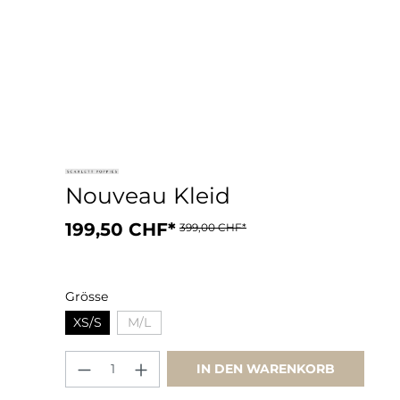
Nouveau Kleid
199,50 CHF*
399,00 CHF*
Grösse
XS/S
M/L
IN DEN WARENKORB