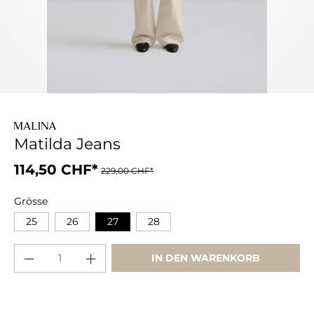
Matilda Jeans
114,50 CHF*
229,00 CHF*
Grösse
25
26
27
28
IN DEN WARENKORB