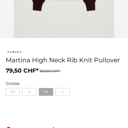
Martina High Neck Rib Knit Pullover
79,50 CHF*
159,00 CHF*
Grösse
XS
S
M
L