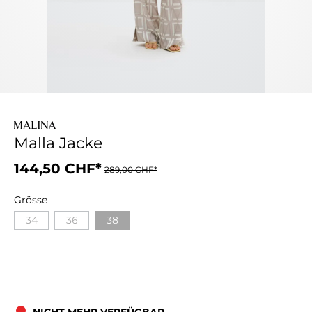
Malla Jacke
144,50 CHF*
289,00 CHF*
Grösse
34
36
38