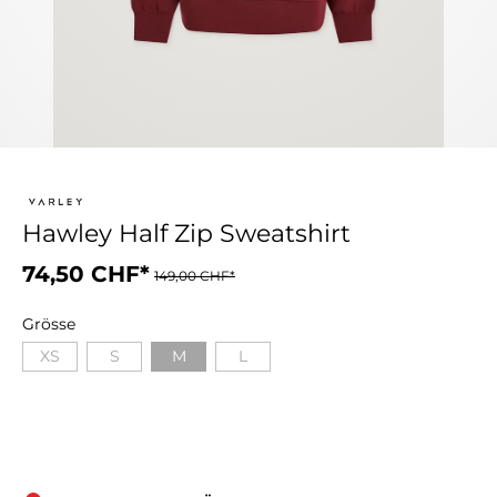
Hawley Half Zip Sweatshirt
74,50 CHF*
149,00 CHF*
Grösse
XS
S
M
L