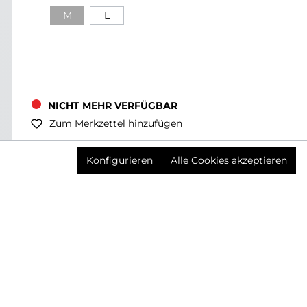
M
L
NICHT MEHR VERFÜGBAR
Zum Merkzettel hinzufügen
Preise inkl. MwSt. zzgl. Versandkosten
Konfigurieren
Alle Cookies akzeptieren
Produktnummer:
3641450001