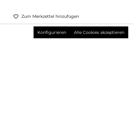
Zum Merkzettel hinzufügen
Preise inkl. MwSt. zzgl. Versandkosten
Konfigurieren
Alle Cookies akzeptieren
Produktnummer:
3642612003