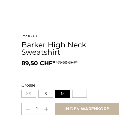
Barker High Neck
Sweatshirt
89,50 CHF*
179,00 CHF*
Grösse
XS
S
M
L
IN DEN WARENKORB