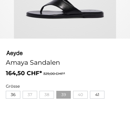
Amaya Sandalen
164,50 CHF*
329,00 CHF*
Grösse
36
37
38
39
40
41